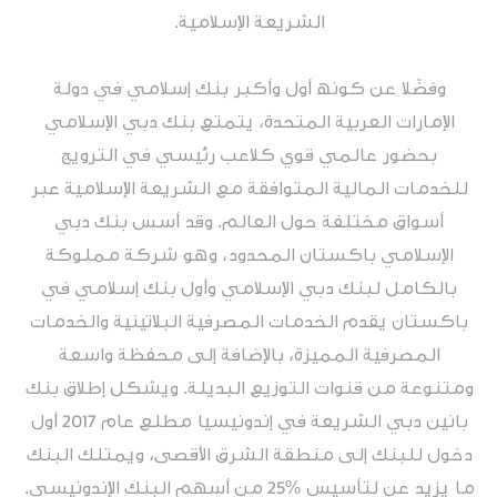
الشریعة الإسلامیة.
وفضًلا عن كونھ أول وأكبر بنك إسلامي في دولة
الإمارات العربیة المتحدة، یتمتع بنك دبي الإسلامي
بحضور عالمي قوي كلاعب رئیسي في الترویج
للخدمات المالیة المتوافقة مع الشریعة الإسلامیة عبر
أسواق مختلفة حول العالم. وقد أسس بنك دبي
الإسلامي باكستان المحدود، وھو شركة مملوكة
بالكامل لبنك دبي الإسلامي وأول بنك إسلامي في
باكستان یقدم الخدمات المصرفیة البلاتینیة والخدمات
المصرفیة الممیزة، بالإضافة إلى محفظة واسعة
ومتنوعة من قنوات التوزیع البدیلة. ویشكل إطلاق بنك
بانین دبي الشریعة في إندونیسیا مطلع عام 2017 أول
دخول للبنك إلى منطقة الشرق الأقصى، ویمتلك البنك
ما یزید عن لتأسیس %25 من أسھم البنك الإندونیسي.