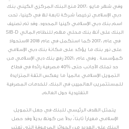
وفي شھر مایو ،2017 منح البنك المركزي الكیني بنك
دبي الإسلامي ترخیصاً شركة تابعة لھ في كینیا، تحت
اسم بنك دبي الإسلامي كینیا المحدود. وقد تم تصنیف
البنك على أنھ بنك محلي مھم للنظام المالي SIB-D
في عام ،2017 كما استكمل في عام 2018 الاستحواذ
على نور بنك ما یؤكد على مكانة بنك دبي الإسلامي
كمؤسسة . وفي عام ،2021 رفع بنك دبي الإسلامي من
حد تملك الأجانب حتى %40 مصرفیة رائدة في قطاع
التمویل الإسلامي عالمیاً ما یعكس الثقة المتزایدة
للمستثمرین العالمیین في البنك. للخدمات المصرفیة
التقلیدیة حول العالم.
یتمثل الھدف الرئیسي للبنك في جعل التمویل
الإسلامي معیاراً ثابتا،ً بدلاً عن كونھ بدیلاً وقد حصل
البنك على العدید من الجوائز المرموقة التي تعتبر