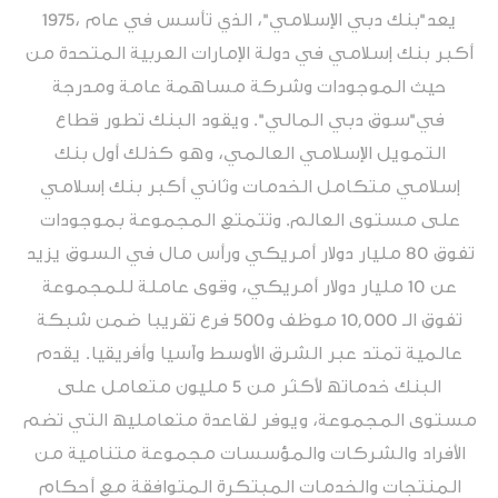
یعد"بنك دبي الإسلامي"، الذي تأسس في عام ،1975
أكبر بنك إسلامي في دولة الإمارات العربیة المتحدة من
حیث الموجودات وشركة مساھمة عامة ومدرجة
في"سوق دبي المالي". ویقود البنك تطور قطاع
التمویل الإسلامي العالمي، وھو كذلك أول بنك
إسلامي متكامل الخدمات وثاني أكبر بنك إسلامي
على مستوى العالم. وتتمتع المجموعة بموجودات
تفوق 80 ملیار دولار أمریكي ورأس مال في السوق یزید
عن 10 ملیار دولار أمریكي، وقوى عاملة للمجموعة
تفوق الـ 10,000 موظف و500 فرع تقریبا ضمن شبكة
عالمیة تمتد عبر الشرق الأوسط وآسیا وأفریقیا. یقدم
البنك خدماتھ لأكثر من 5 ملیون متعامل على
مستوى المجموعة، ویوفر لقاعدة متعاملیھ التي تضم
الأفراد والشركات والمؤسسات مجموعة متنامیة من
المنتجات والخدمات المبتكرة المتوافقة مع أحكام