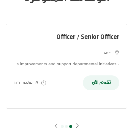
Officer / Senior Officer
دبي
- Manage daily banking operations and ensure efficient service delivery. - Handle customer requests while maintaining high service quality. - Ensure compliance with the bank’s policies, procedures, and regulatory requirements. - Collaborate with internal teams to achieve business objectives. - Contribute to process improvements and support departmental initiatives
تقدم الآن
07 - يوليو - 2026