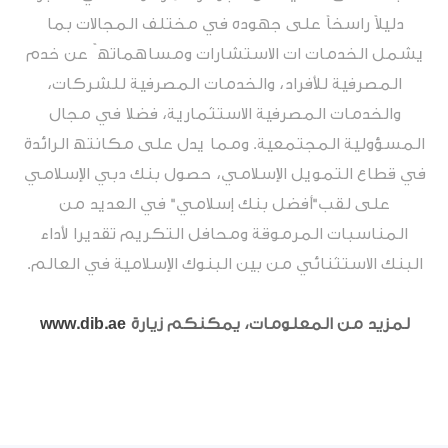
دلیلاً راسخاً على جھوده في مختلف المجالات بما
یشمل الخدمات ات الاستشارات ومساھماتھ ً عن خدم
المصرفیة للأفراد، والخدمات المصرفیة للشركات،
والخدمات المصرفیة الاستثماریة، فضلا في مجال
المسؤولیة المجتمعیة. ومما یدل على مكانتھ الرائدة
في قطاع التمویل الإسلامي، حصول بنك دبي الإسلامي
على لقب"أفضل بنك إسلامي" في العدید من
المناسبات المرموقة ومحافل التكریم تقدیرا لأداء
البنك الاستثنائي من بین البنوك الإسلامیة في العالم.
لمزيد من المعلومات، يمكنكم زيارة
www.dib.ae